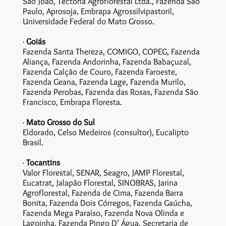
São João, Tectona Agroflorestal Ltda., Fazenda São
Paulo, Aprosoja, Embrapa Agrossilvipastoril,
Universidade Federal do Mato Grosso.
·
Goiás
Fazenda Santa Thereza, COMIGO, COPEG, Fazenda
Aliança, Fazenda Andorinha, Fazenda Babaçuzal,
Fazenda Calção de Couro, Fazenda Faroeste,
Fazenda Geana, Fazenda Lage, Fazenda Murilo,
Fazenda Perobas, Fazenda das Rosas, Fazenda São
Francisco, Embrapa Floresta.
·
Mato Grosso do Sul
Eldorado, Celso Medeiros (consultor), Eucalipto
Brasil.
·
Tocantins
Valor Florestal, SENAR, Seagro, JAMP Florestal,
Eucatrat, Jalapão Florestal, SINOBRAS, Jarina
Agroflorestal, Fazenda de Cima, Fazenda Barra
Bonita, Fazenda Dois Córregos, Fazenda Gaúcha,
Fazenda Mega Paraíso, Fazenda Nova Olinda e
Lagoinha, Fazenda Pingo D’ Água, Secretaria de